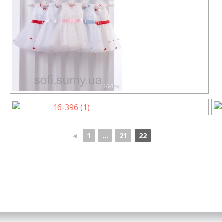
◄
1
...
21
22