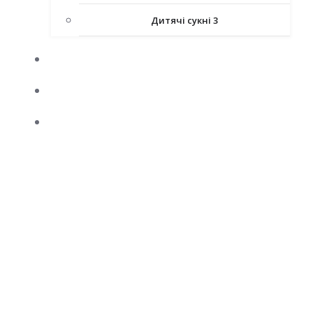
Дитячі сукні 3
КАРНАВАЛЬНІ КОСТЮМИ
АТЕЛЬЄ
ВЕСІЛЬНИЙ КОРТЕЖ