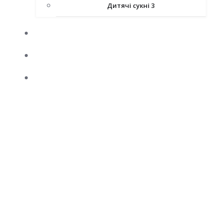
Дитячі сукні 3
КАРНАВАЛЬНІ КОСТЮМИ
АТЕЛЬЄ
ВЕСІЛЬНИЙ КОРТЕЖ