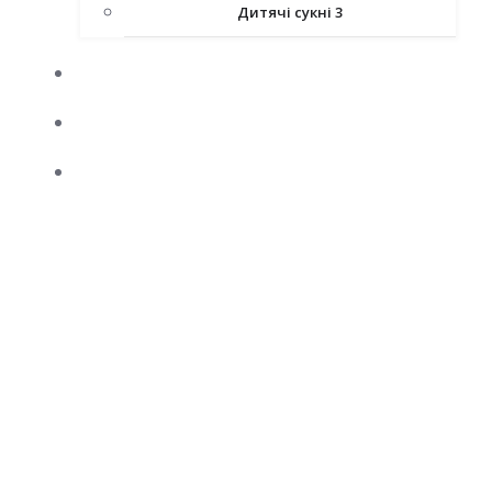
Дитячі сукні 3
КАРНАВАЛЬНІ КОСТЮМИ
АТЕЛЬЄ
ВЕСІЛЬНИЙ КОРТЕЖ