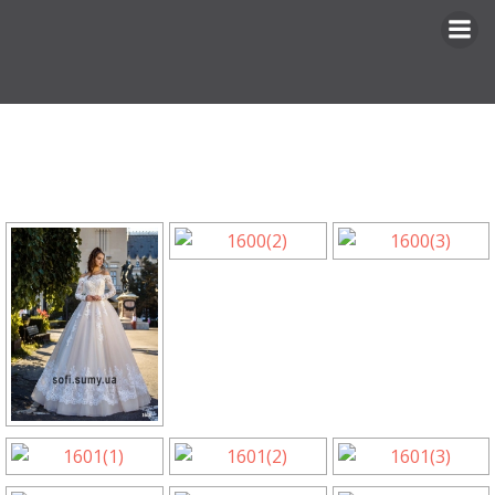
Перейти
к
содержимому