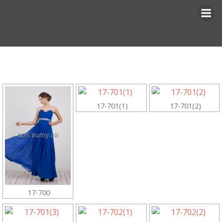
Перейти
к
содержимому
17-701(1)
17-701(2)
17-700